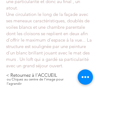
une particularité et donc au final , un
atout.
Une circulation le long de la façade avec
ses meneaux caractéristiques, doublés de
voiles blancs et une chambre parentale
dont les cloisons se replient en deux afin
d'offrir le maximum d'espace à la vue... La
structure est soulignée par une peinture
d'un blanc brillant jouant avec le mat des
murs . Un loft qui a gardé sa particularité
avec un grand séjour ouvert.
< Retournez à l'ACCUEIL
ou Cliquez au centre de l'image pour
l'agrandir
Christophe vendel
| Architecte d'intérieur
Rénovations et
agencements
d'appartements à
Paris, design des
espaces d'accueil des