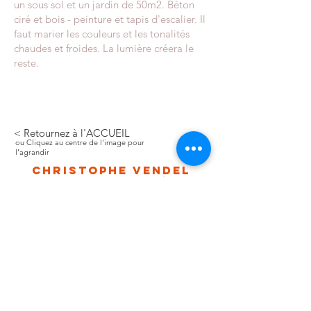
un sous sol et un jardin de 50m2. Béton
ciré et bois - peinture et tapis d'escalier. Il
faut marier les couleurs et les tonalités
chaudes et froides. La lumière créera le
reste.
< Retournez à l'ACCUEIL
ou Cliquez au centre de l'image pour
l'agrandir
Christophe vendel
| Architecte d'intérieur
Rénovations et
agencements
d'appartements à
Paris, design des
espaces d'accueil des
cinémas, projets
d'extensions de
maisons, conception